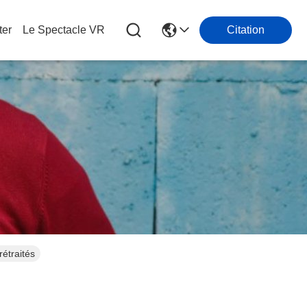
ter
Le Spectacle VR
Citation
étraités