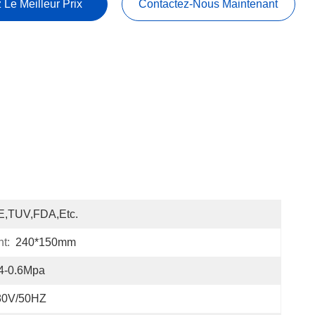
 Le Meilleur Prix
Contactez-Nous Maintenant
E,TUV,FDA,etc.
t:
240*150mm
4-0.6Mpa
80V/50HZ