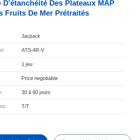
 D'étanchéité Des Plateaux MAP
 Fruits De Mer Prétraités
Jacpack
r:
ATS-4R-V
1 jeu
Price negotiable
e:
30 à 60 jours
ms:
T/T