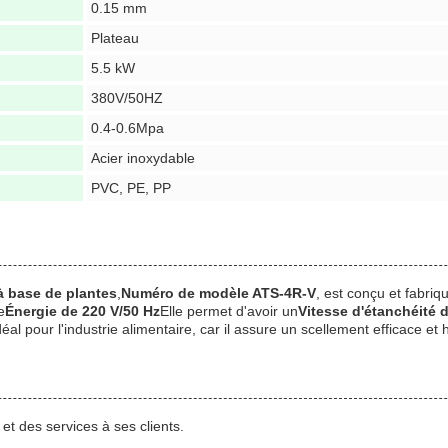
0.15 mm
Plateau
5.5 kW
380V/50HZ
0.4-0.6Mpa
Acier inoxydable
PVC, PE, PP
à base de plantes
,
Numéro de modèle ATS-4R-V
, est conçu et fabriq
e
Énergie de 220 V/50 Hz
Elle permet d'avoir un
Vitesse d'étanchéité 
l pour l'industrie alimentaire, car il assure un scellement efficace et
t des services à ses clients.