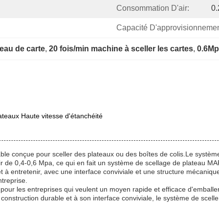
Consommation D'air:
0
Capacité D'approvisionnemen
eau de carte
, 
20 fois/min machine à sceller les cartes
, 
0.6Mp
ateaux Haute vitesse d'étanchéité
le conçue pour sceller des plateaux ou des boîtes de colis.Le systèm
r de 0,4-0,6 Mpa, ce qui en fait un système de scellage de plateau MAP t
et à entretenir, avec une interface conviviale et une structure mécaniq
ntreprise.
our les entreprises qui veulent un moyen rapide et efficace d'emballer 
a construction durable et à son interface conviviale, le système de sce