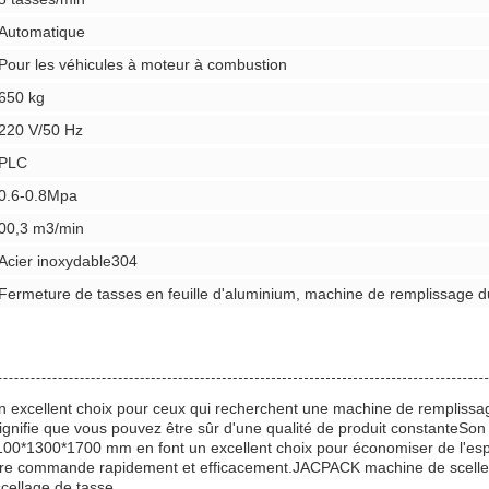
Automatique
Pour les véhicules à moteur à combustion
650 kg
220 V/50 Hz
PLC
0.6-0.8Mpa
00,3 m3/min
Acier inoxydable304
Fermeture de tasses en feuille d'aluminium, machine de remplissage d
xcellent choix pour ceux qui recherchent une machine de remplissage 
la signifie que vous pouvez être sûr d'une qualité de produit constan
100*1300*1700 mm en font un excellent choix pour économiser de l'espac
tre commande rapidement et efficacement.JACPACK machine de scellemen
scellage de tasse.