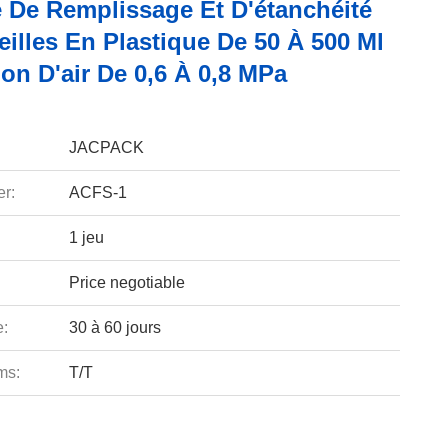
 De Remplissage Et D'étanchéité
illes En Plastique De 50 À 500 Ml
on D'air De 0,6 À 0,8 MPa
JACPACK
r:
ACFS-1
1 jeu
Price negotiable
e:
30 à 60 jours
ms:
T/T