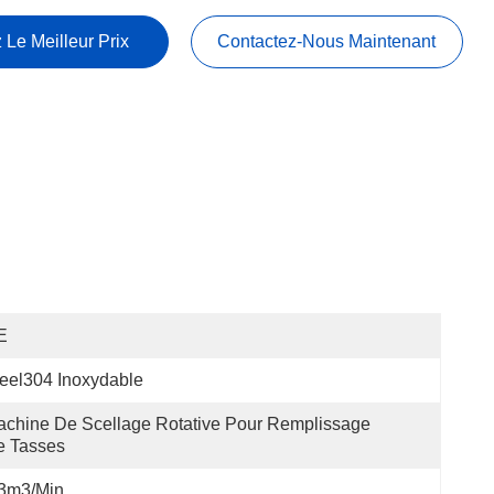
 Le Meilleur Prix
Contactez-Nous Maintenant
E
eel304 Inoxydable
chine De Scellage Rotative Pour Remplissage 
e Tasses
.3m3/min