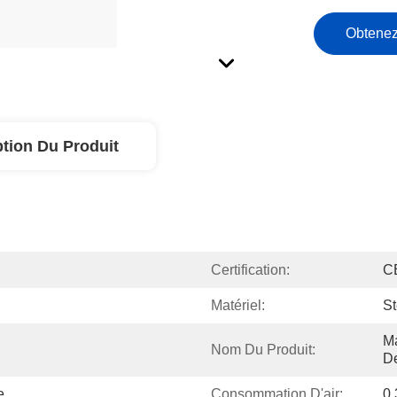
Obtenez
ption Du Produit
Certification:
C
Matériel:
St
Ma
Nom Du Produit:
D
e
Consommation D'air:
0