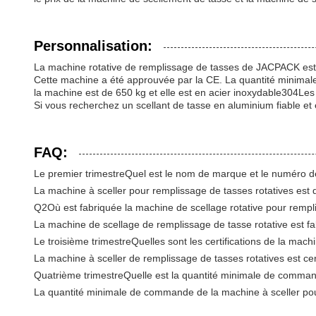
Personnalisation:
La machine rotative de remplissage de tasses de JACPACK est l
Cette machine a été approuvée par la CE. La quantité minimale
la machine est de 650 kg et elle est en acier inoxydable304L
Si vous recherchez un scellant de tasse en aluminium fiable et
FAQ:
Le premier trimestre
Quel est le nom de marque et le numéro de
La machine à sceller pour remplissage de tasses rotatives e
Q2
Où est fabriquée la machine de scellage rotative pour remp
La machine de scellage de remplissage de tasse rotative est f
Le troisième trimestre
Quelles sont les certifications de la mach
La machine à sceller de remplissage de tasses rotatives est cer
Quatrième trimestre
Quelle est la quantité minimale de comman
La quantité minimale de commande de la machine à sceller pour