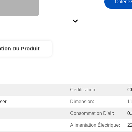
Obtenez
ption Du Produit
Certification:
C
ser
Dimension:
1
Consommation D'air:
0
Alimentation Électrique:
2