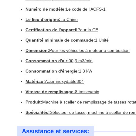
Numéro de modèle:
Le code de l'ACFS-1
Le lieu d'origine:
La Chine
Certification de l'appareil
Pour la CE
Quantité minimale de commande:
1 Unité
Dimension:
Pour les véhicules à moteur à combustion
Consommation d'air:
00,3 m3/min
Consommation d'énergie:
1.3 kW
Matériau:
Acier inoxydable304
Vitesse de remplissage:
8 tasses/min
Produit:
Machine à sceller de remplissage de tasses rota
Spécialités:
Sélecteur de tasse, machine à sceller de rem
Assistance et services: