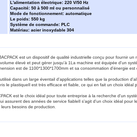
L'alimentation électrique: 220 V/50 Hz
Capacité: 50 à 500 ml ou personnalisé
Mode de fonctionnement: automatique
Le poids: 550 kg
Système de commande: PLC
Matériau: acier inoxydable 304
JACPACK est un dispositif de qualité industrielle conçu pour fournir un 
ion à volume élevé et peut gérer jusqu'à 1La machine est équipée d'un 
mension est de 1100*1300*1700mm et sa consommation d'énergie est de 1
 utilisé dans un large éventail d'applications telles que la production d'
 le plastiqueIl est très efficace et fiable, ce qui en fait un choix idéa
PACK est le choix idéal pour toute entreprise à la recherche d'un systè
i assurent des années de service fiableIl s'agit d'un choix idéal pour 
à leurs besoins de production.