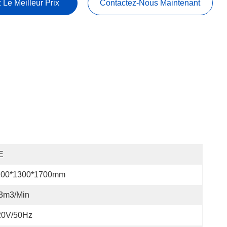
 Le Meilleur Prix
Contactez-Nous Maintenant
E
100*1300*1700mm
.3m3/min
20V/50Hz