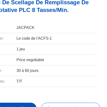
 De Scellage De Remplissage De
otative PLC 8 Tasses/min.
JACPACK
r:
Le code de l'ACFS-1
1 jeu
Price negotiable
e:
30 à 60 jours
ms:
T/T