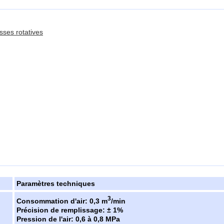
sses rotatives
Paramètres techniques
3
Consommation d'air: 0,3 m
/min
Précision de remplissage: ± 1%
Pression de l'air: 0,6 à 0,8 MPa