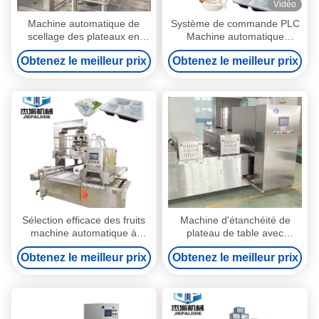
Vidéo
Machine automatique de
Système de commande PLC
scellage des plateaux en
Machine automatique
acier inoxydable pour les
d'étanchéité des plateaux en
Obtenez le meilleur prix
Obtenez le meilleur prix
emballages en
argent pour les conteneurs
PP/PE/PVC/PET
alimentaires
Sélection efficace des fruits
Machine d'étanchéité de
machine automatique à
plateau de table avec
sceller les plateaux argentés
système de commande PLC
Obtenez le meilleur prix
Obtenez le meilleur prix
avec système de vide
Système de remplissage en
gaz en option