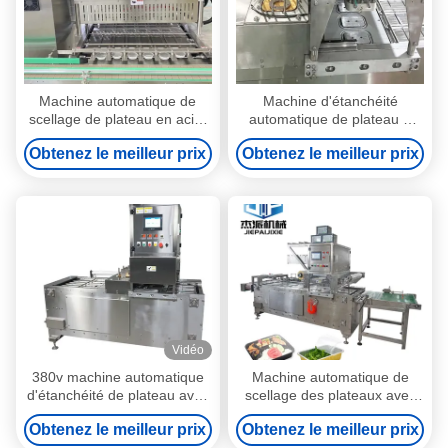
Machine automatique de
Machine d'étanchéité
scellage de plateau en acier
automatique de plateau à
inoxydable à haute
commande PLC Machine
Obtenez le meilleur prix
Obtenez le meilleur prix
résistance de scellage
d'emballage en acier
inoxydable
Vidéo
380v machine automatique
Machine automatique de
d'étanchéité de plateau avec
scellage des plateaux avec
zone d'étanchéité
scellage par film pour les
Obtenez le meilleur prix
Obtenez le meilleur prix
personnalisée
aliments et les aliments pour