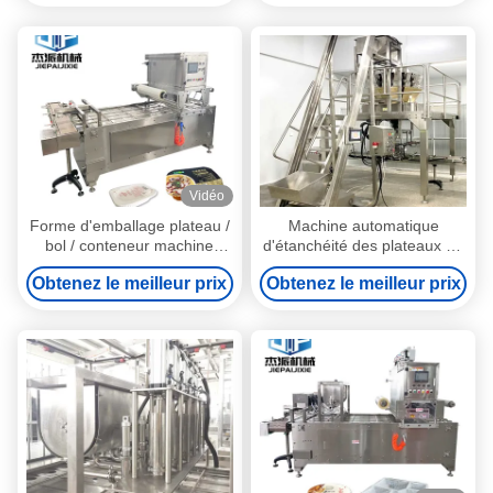
animaux de compagnie
Vidéo
Forme d'emballage plateau /
Machine automatique
bol / conteneur machine
d'étanchéité des plateaux en
automatique d'étanchéité de
argent 10-20 plateaux/min
Obtenez le meilleur prix
Obtenez le meilleur prix
plateau en acier inoxydable
Personnalisé