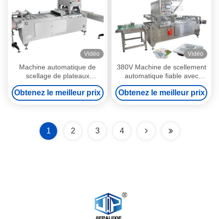
Vidéo
Vidéo
Machine automatique de
380V Machine de scellement
scellage de plateaux
automatique fiable avec
personnalisée pour
panneau de commande PLC
Obtenez le meilleur prix
Obtenez le meilleur prix
l'emballage de viande fraîche
1
2
3
4